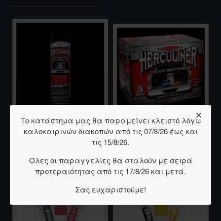
Το κατάστημα μας θα παραμείνει κλειστό λόγω
Προστατευτικό Πολυουρεθανικό Χρώμα HERCULINER BEDLINER Aerosol Truck Bed Coating 425gr Μαύρο
Προστατευτικό Πολυουρεθανικό Χρώμα HERCULINER Roll-On Bed Liner Kit 4kg Μαύρο
27,00€
καλοκαιρινών διακοπών από τις 07/8/26 έως και
175,00€
τις 15/8/26.
Όλες οι παραγγελίες θα σταλούν με σειρά
προτεραιότητας από τις 17/8/26 και μετά.
Σας ευχαριστούμε!