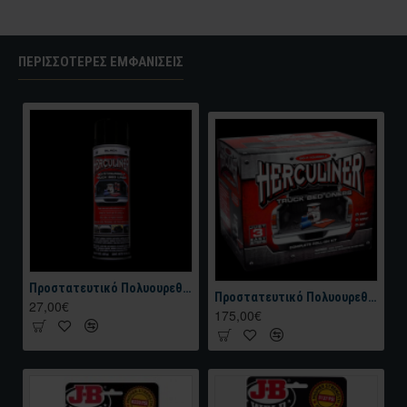
ΠΕΡΙΣΣΌΤΕΡΕΣ ΕΜΦΑΝΊΣΕΙΣ
Προστατευτικό Πολυουρεθανικό Χρώμα HERCULINER BEDLINER Aerosol Truck Bed Coating 425gr Μαύρο
Προστατευτικό Πολυουρεθανικό Χρώμα HERCULINER Roll-On Bed Liner Kit 4kg Μαύρο
27,00€
175,00€