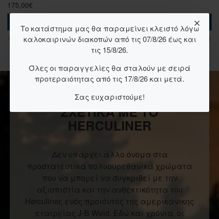
175,00€
Το κατάστημα μας θα παραμείνει κλειστό λόγω
καλοκαιρινών διακοπών από τις 07/8/26 έως και
Άμεση Αγορά
τις 15/8/26.
Όλες οι παραγγελίες θα σταλούν με σειρά
προτεραιότητας από τις 17/8/26 και μετά.
Σας ευχαριστούμε!
ΣΧΕΤΙΚΑ ΜΕ ΤΟ
HERCULINER
Δεν υπάρχει άλλο όνομα στα
προστατευτικά πολυουρεθανικά χρώματα
που να μπορεί να συγκριθεί με την
αξιοπιστία και την ανθεκτικότητα του
Herculiner, ενός προιόντος της αμερικάνικης
εταιρείας J-B Weld. Εδώ και χρόνια, οι