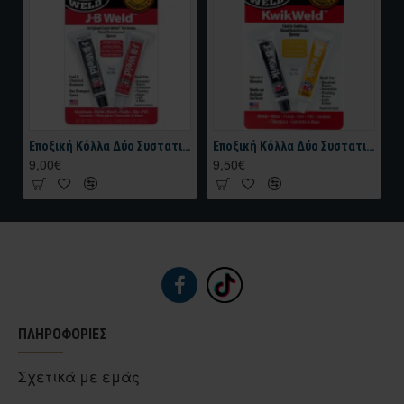
Εποξική Κόλλα Δύο Συστατικών J-B WELD™ TWIN TUBE – 2 OZ Σκουρο Γκρι 56.8 gr
Εποξική Κόλλα Δύο Συστατικών J-B WELD KWIKWELD™ TWIN TUBE – 56.8 gr Σκούρο Γκρι
9,00€
9,50€
ΠΛΗΡΟΦΟΡΙΕΣ
Σχετικά με εμάς