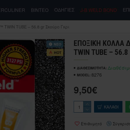
ΟΔΗΓΊΕΣ
ΕΠ
ERCULINER
ΒΊΝΤΕΟ
J-B WELD BOND
TWIN TUBE – 56.8 gr Σκούρο Γκρι
ΕΠΟΞΙΚΉ ΚΌΛΛΑ Δ
ΝΕΟ
TWIN TUBE – 56.8
HOT
Διαθέσιμ
ΔΙΑΘΕΣΙΜΌΤΗΤΑ:
8276
MODEL:
9,50€
ΚΑΛΆΘΙ
Επιθυμητό
Σύγκρισ