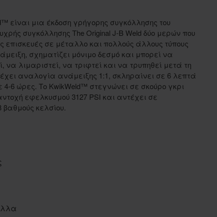
™ είναι μια έκδοση γρήγορης συγκόλλησης του
χρής συγκόλλησης The Original J-B Weld δύο μερών που
ίς επισκευές σε μέταλλο και πολλούς άλλους τύπους
άμειξη, σχηματίζει μόνιμο δεσμό και μπορεί να
, να λιμαριστεί, να τριφτεί και να τρυπηθεί μετά τη
 έχει αναλογία ανάμειξης 1:1, σκληραίνει σε 6 λεπτά
 4-6 ώρες.
Το KwikWeld™ στεγνώνει σε σκούρο γκρι
αντοχή εφελκυσμού 3127 PSI και αντέχει σε
 βαθμούς κελσίου.
ς
άλλα