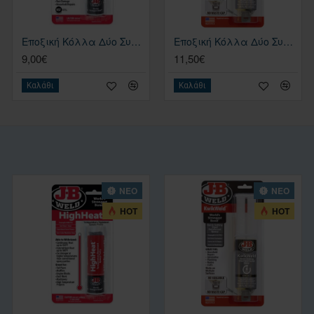
Εποξική Κόλλα Δύο Συστατικών J-B WELD STEELSTIK™ EPOXY PUTTY – 58gr Σκούρο Γκρι
Εποξική Κόλλα Δύο Συστατικών J-B WELD KWIKWELD™ SYRINGE – 25 ML Σκούρο Γκρι
9,00€
11,50€
Καλάθι
Καλάθι
ΝΕΟ
ΝΕΟ
HOT
HOT