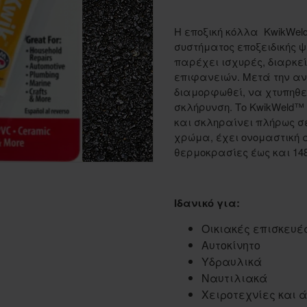
Η εποξική κόλλα
KwikWeld
συστήματος εποξειδικής ψυ
παρέχει ισχυρές, διαρκε
επιφανειών.
Μετά την αν
διαμορφωθεί, να χτυπηθεί
σκλήρυνση.
Το KwikWeld™
και σκληραίνει πλήρως σε
χρώμα, έχει ονομαστική 
θερμοκρασίες έως και 148
Ιδανικό για:
Οικιακές επισκευέ
Αυτοκίνητο
Υδραυλικά
Ναυτιλιακά
Χειροτεχνίες και 