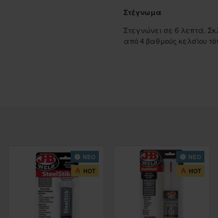
Στέγνωμα
Στεγνώνει σε 6 λεπτά.
Σκ
από 4 βαθμούς κελσίου τό
ΝΕΟ
ΝΕΟ
HOT
HOT