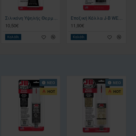
Σιλικόνη Υψηλής Θερμοκρασίας J-B WELD Ultimate Black Gasket Maker & Sealant- Φλατζόκολλα – 3 OZ 85gr Μαύρο
Εποξική Κόλλα J-B WELD EXTREMEHEAT™ PASTE – 3 OZ EPOXY 85gr Σκούρο Γκρι
10,50€
11,90€
Καλάθι
Καλάθι
ΝΕΟ
ΝΕΟ
HOT
HOT