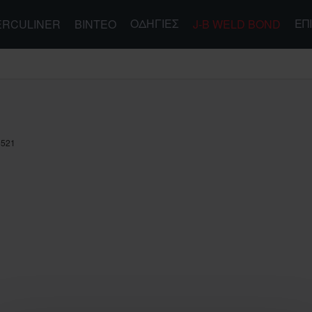
ΟΔΗΓΊΕΣ
ΕΠ
ERCULINER
ΒΊΝΤΕΟ
J-B WELD BOND
3521