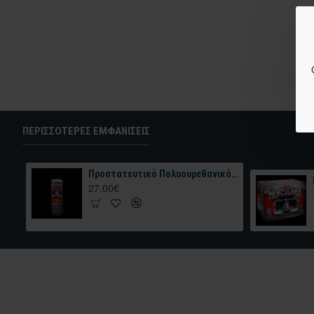
ΠΕΡΙΣΣΌΤΕΡΕΣ ΕΜΦΑΝΊΣΕΙΣ
Προστατευτικό Πολυουρεθανικό Χρώμα HERCULINER BEDLINER Aerosol Truck Bed Coating 425gr Μαύρο
27,00€