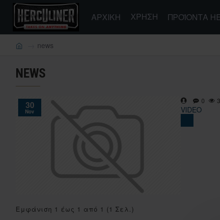
ΧΡΉΣΗ
ΑΡΧΙΚΗ
ΠΡΟΪΌΝΤΑ H
news
NEWS
0
30
VIDEO
Nov
Εμφάνιση 1 έως 1 από 1 (1 Σελ.)