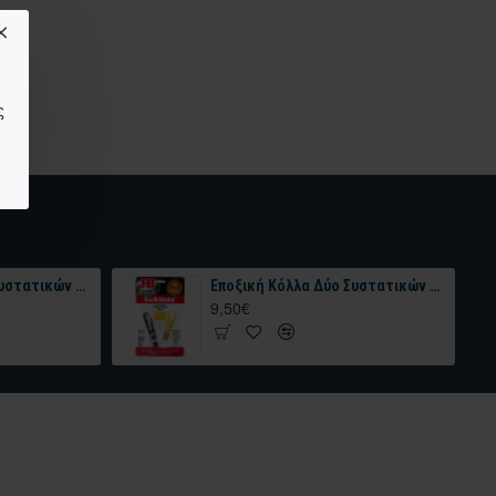
ς
Εποξική Κόλλα Δύο Συστατικών J-B WELD™ TWIN TUBE – 2 OZ Σκουρο Γκρι 56.8 gr
Εποξική Κόλλα Δύο Συστατικών J-B WELD KWIKWELD™ TWIN TUBE – 56.8 gr Σκούρο Γκρι
9,50€