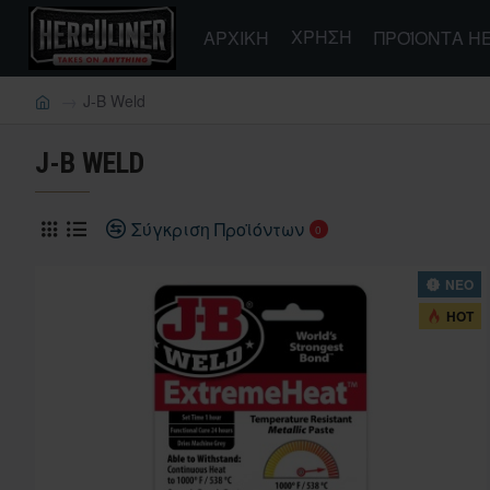
ΧΡΉΣΗ
ΑΡΧΙΚΗ
ΠΡΟΪΌΝΤΑ H
J-B Weld
J-B WELD
Σύγκριση Προϊόντων
0
ΝΕΟ
HOT