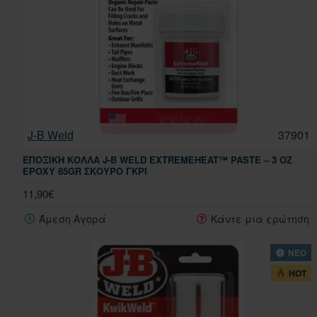
J-B Weld
37901
ΕΠΟΞΙΚΉ ΚΌΛΛΑ J-B WELD EXTREMEHEAT™ PASTE – 3 OZ
EPOXY 85GR ΣΚΟΎΡΟ ΓΚΡΙ
11,90€
Άμεση Αγορά
Κάντε μια ερώτηση
ΝΕΟ
HOT