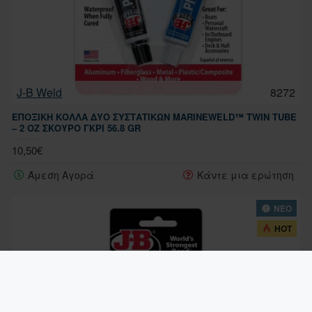
J-B Weld
8272
ΕΠΟΞΙΚΉ ΚΌΛΛΑ ΔΎΟ ΣΥΣΤΑΤΙΚΏΝ MARINEWELD™ TWIN TUBE
– 2 OZ ΣΚΟΥΡΟ ΓΚΡΙ 56.8 GR
10,50€
Άμεση Αγορά
Κάντε μια ερώτηση
ΝΕΟ
HOT