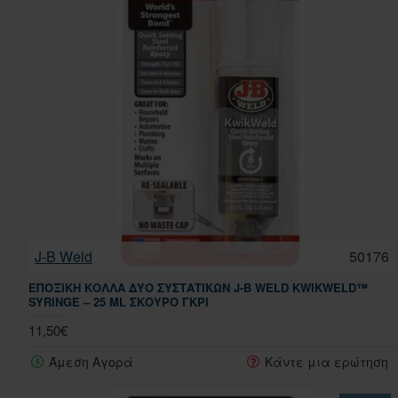
J-B Weld
50176
ΕΠΟΞΙΚΉ ΚΌΛΛΑ ΔΎΟ ΣΥΣΤΑΤΙΚΏΝ J-B WELD KWIKWELD™
SYRINGE – 25 ML ΣΚΟΎΡΟ ΓΚΡΙ
11,50€
Άμεση Αγορά
Κάντε μια ερώτηση