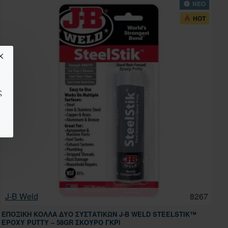
ΝΕΟ
HOT
ς
J-B Weld
8267
ΕΠΟΞΙΚΉ ΚΌΛΛΑ ΔΎΟ ΣΥΣΤΑΤΙΚΏΝ J-B WELD STEELSTIK™
EPOXY PUTTY – 58GR ΣΚΟΎΡΟ ΓΚΡΙ