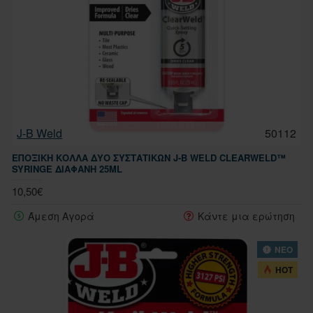
J-B Weld
50112
ΕΠΟΞΙΚΉ ΚΌΛΛΑ ΔΎΟ ΣΥΣΤΑΤΙΚΏΝ J-B WELD CLEARWELD™
SYRINGE ΔΙΆΦΑΝΗ 25ML
10,50€
Άμεση Αγορά
Κάντε μια ερώτηση
ΝΕΟ
HOT