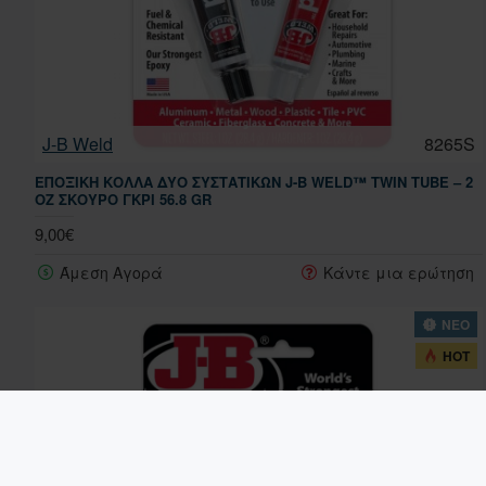
J-B Weld
8265S
ΕΠΟΞΙΚΉ ΚΌΛΛΑ ΔΎΟ ΣΥΣΤΑΤΙΚΏΝ J-B WELD™ TWIN TUBE – 2
OZ ΣΚΟΥΡΟ ΓΚΡΙ 56.8 GR
9,00€
Άμεση Αγορά
Κάντε μια ερώτηση
ΝΕΟ
HOT