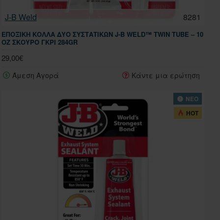
J-B Weld
8281
ΕΠΟΞΙΚΉ ΚΌΛΛΑ ΔΎΟ ΣΥΣΤΑΤΙΚΏΝ J-B WELD™ TWIN TUBE – 10
OZ ΣΚΟΥΡΟ ΓΚΡΙ 284GR
29,00€
Άμεση Αγορά
Κάντε μια ερώτηση
ΝΕΟ
HOT