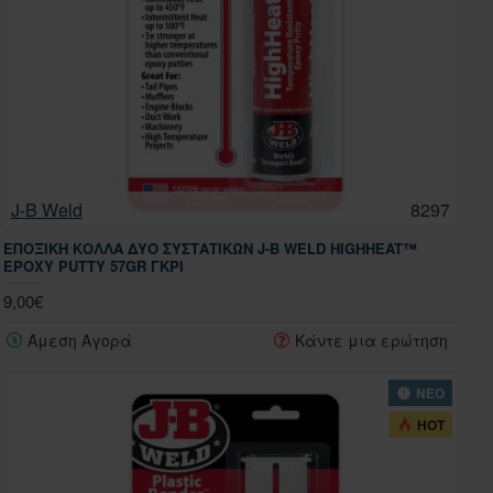
J-B Weld
8297
ΕΠΟΞΙΚΉ ΚΌΛΛΑ ΔΎΟ ΣΥΣΤΑΤΙΚΏΝ J-B WELD HIGHHEAT™
EPOXY PUTTY 57GR ΓΚΡΙ
9,00€
Άμεση Αγορά
Κάντε μια ερώτηση
ΝΕΟ
HOT