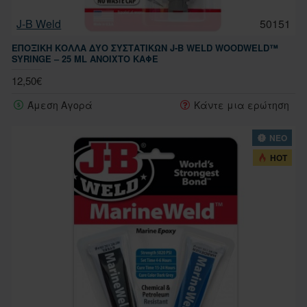
J-B Weld
50151
ΕΠΟΞΙΚΉ ΚΌΛΛΑ ΔΎΟ ΣΥΣΤΑΤΙΚΏΝ J-B WELD WOODWELD™
SYRINGE – 25 ML ΑΝΟΙΧΤΌ ΚΑΦΈ
12,50€
Άμεση Αγορά
Κάντε μια ερώτηση
ΝΕΟ
HOT