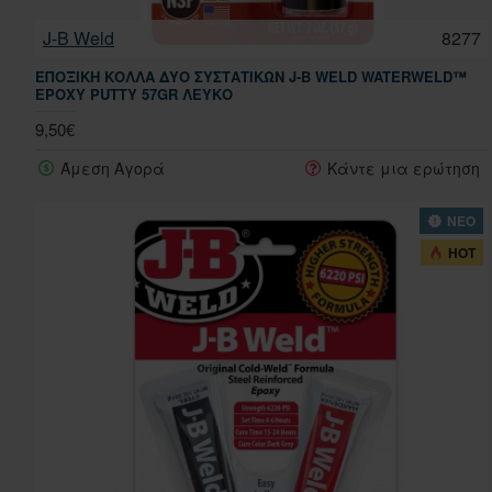
J-B Weld
8277
ΕΠΟΞΙΚΉ ΚΌΛΛΑ ΔΎΟ ΣΥΣΤΑΤΙΚΏΝ J-B WELD WATERWELD™
EPOXY PUTTY 57GR ΛΕΥΚΌ
9,50€
Άμεση Αγορά
Κάντε μια ερώτηση
ΝΕΟ
HOT