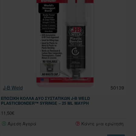
J-B Weld
50139
ΕΠΟΞΙΚΉ ΚΌΛΛΑ ΔΎΟ ΣΥΣΤΑΤΙΚΏΝ J-B WELD
PLASTICBONDER™ SYRINGE – 25 ML ΜΑΎΡΗ
11,50€
Άμεση Αγορά
Κάντε μια ερώτηση