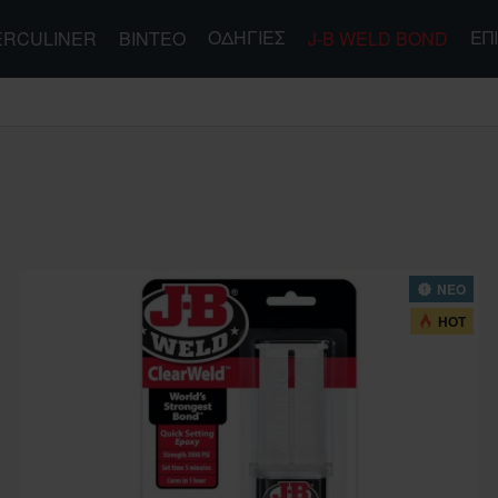
ΟΔΗΓΊΕΣ
ΕΠ
ERCULINER
ΒΊΝΤΕΟ
J-B WELD BOND
ΝΕΟ
HOT