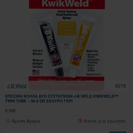
J-B Weld
8276
ΕΠΟΞΙΚΉ ΚΌΛΛΑ ΔΎΟ ΣΥΣΤΑΤΙΚΏΝ J-B WELD KWIKWELD™
TWIN TUBE – 56.8 GR ΣΚΟΎΡΟ ΓΚΡΙ
9,50€
Άμεση Αγορά
Κάντε μια ερώτηση