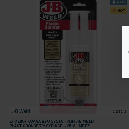
ΝΕΟ
HOT
J-B Weld
50133
ΕΠΟΞΙΚΉ ΚΌΛΛΑ ΔΎΟ ΣΥΣΤΑΤΙΚΏΝ J-B WELD
PLASTICBONDER™ SYRINGE – 25 ML ΜΠΕΖ