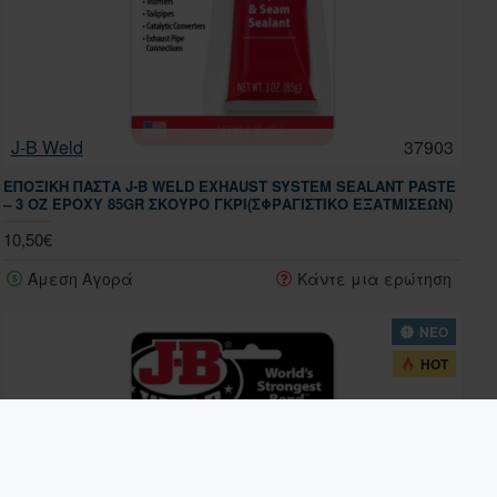
J-B Weld
37903
ΕΠΟΞΙΚΉ ΠΆΣΤΑ J-B WELD EXHAUST SYSTEM SEALANT PASTE
– 3 OZ EPOXY 85GR ΣΚΟΎΡΟ ΓΚΡΙ(ΣΦΡΑΓΙΣΤΙΚΌ ΕΞΑΤΜΊΣΕΩΝ)
10,50€
Άμεση Αγορά
Κάντε μια ερώτηση
ΝΕΟ
HOT