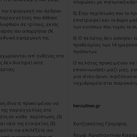
πληρώσει με πιστωτική κάρ
 την εφαρμογή του άρθρου
5) Στην περίπτωση που το π
ης παραγγελίας που δόθηκε
επιστραφεί και το δώρο μαζ
υφθούν σε τρίτους, εκτός
των εντύπων που τυχόν το συ
 άρση του απορρήτου (Ν.
 εθνική εφαρμογή της
6) Ο πελάτης δεν ασκήσει 
προθεσμίας των 14 ημερολ
προϊόντων.
αχωρούνται απ’ ευθείας στο
 δεν διατηρεί ούτε
Ο πελάτης προκειμένου να 
κάρτας.
επικοινωνήσει μαζί μας, γ
μια άνευ όρων, αιρέσεων κ
ταχυδρομείο στα παρακάτω
μας δίνετε προκειμένου να
herculiner.gr
ή της παραγγελίας στο
άτη σε κάθε περίπτωση, (3)
και νέα της εταιρείας (5)
Χατζηπολίτης Γρηγόρης
ρείτε να επιλέξετε αν
Λεωφ. Κωνσταντίνου Καρα
πό το www.herculiner.gr