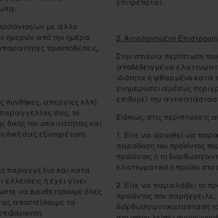
επιτρέπεται.
ωπα.
προϊόντος/ων με άλλο
ών ημερών από την ημέρα
2. Αιτιολογημένη Επιστροφή
απαραίτητες προϋποθέσεις.
Στην σπάνια περίπτωση που 
αποδεδειγμένα ελαττωματικ
ιδιότητα ή φθαρμένο κατά 
ενημερώσει αμέσως περιγρ
επιθυμεί την αντικατάστασ
ς συνθήκες, απεργίες κλπ)
 παραγγελίας σας, το
Ειδικώς, στις περιπτώσεις α
ς δικής του υπαιτιότητας και
η δική σας εξυπηρέτηση.
1. Είτε να αρνηθεί να παρα
παράδοση του προϊόντος πο
προϊόντος ή τη διόρθωση/αν
ελαττωματικό ή προϊόν στο 
ική παραγγελία και κατά
ελλείπεις ή έχει γίνει
2. Είτε να παραλάβει το πρ
ώστε να διευθετήσουμε όλες
προϊόντος που παρήγγειλε, 
σας αποστείλουμε τα
διόρθωση/αντικατάστασή το
επιβάρυνση.
στο οποίο λείπει συμφωνημέ