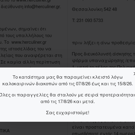
εύθυνση info@herculiner.gr.
Θεσσαλονίκη 542 48
T: 231 093 5733
μένων, σημαίνει ότι
ό τους υπαλλήλους του
Το www.herculiner.gr
πριν λήξει η άνω προθεσμί
της ιστοσελίδας του να
Προς διευκόλυνσή άσκησης 
αλείας που αναφέρεται στη
φόρμα υπαναχώρησης /επισ
Σε καμία άλλη περίπτωση
1, μετά το τέλος της Πολιτικ
ς τα προσωπικά σας
αυτό απαιτηθεί μέσω της
Το κατάστημα μας θα παραμείνει κλειστό λόγω
Μετά τη γνωστοποίηση της 
ι κάτω από συγκεκριμένες
καλοκαιρινών διακοπών από τις 07/8/26 έως και τις 15/8/26.
επιβεβαίωση παραλαβής αυτή
 βάση δικαστικής
Όλες οι παραγγελίες θα σταλούν με σειρά προτεραιότητα
σωπικών δεδομένων σας, τα
Πριν από την επιστροφή του
από τις 17/8/26 και μετά.
 συναίνεση (για παράδειγμα
επικοινωνήσει με τη herculine
προθεσμίας.
Σας ευχαριστούμε!
Ο πελάτης οφείλει να επι
είναι προστατευμένα κατά 
ΤΙΚΑ
οπωσδήποτε εντός 14 ημερο