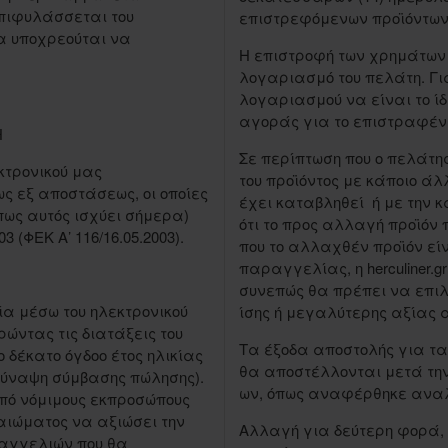
 επιφυλάσσεται του
επιστρεφόμενων προϊόντω
να υποχρεούται να
Η επιστροφή των χρημάτων
λογαριασμό του πελάτη. Γι
λογαριασμού να είναι το ί
αγοράς για το επιστραφέν 
Η
Σε περίπτωση που ο πελάτ
κτρονικού μας
του προϊόντος με κάποιο άλ
 εξ αποστάσεως, οι οποίες
έχει καταβληθεί ή με την κ
όπως αυτός ισχύει σήμερα)
ότι το προς αλλαγή προϊόν
(ΦΕΚ Α’ 116/16.05.2003).
που το αλλαχθέν προϊόν εί
παραγγελίας, η herculiner.
συνεπώς θα πρέπει να επι
α μέσω του ηλεκτρονικού
ίσης ή μεγαλύτερης αξίας 
ώντας τις διατάξεις του
Τα έξοδα αποστολής για τα
 δέκατο όγδοο έτος ηλικίας
θα αποστέλλονται μετά την
 σύναψη σύμβασης πώλησης).
ων, όπως αναφέρθηκε ανα
πό νόμιμους εκπροσώπους
αιώματος να αξιώσει την
Αλλαγή για δεύτερη φορά, 
ραγγελιών που θα