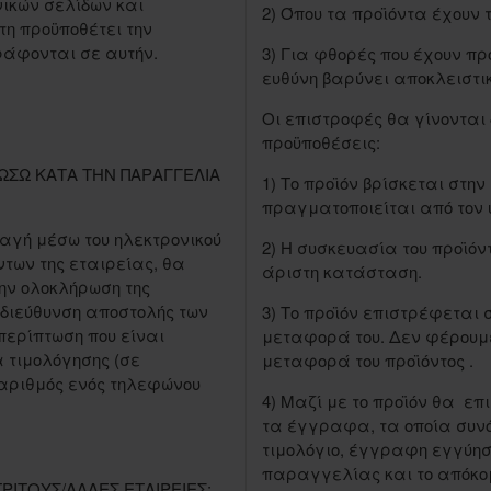
νικών σελίδων και
2) Όπου τα προϊόντα έχουν
στη προϋποθέτει την
ράφονται σε αυτήν.
3) Για φθορές που έχουν προ
ευθύνη βαρύνει αποκλειστι
Οι επιστροφές θα γίνονται
προϋποθέσεις:
ΛΩΣΩ ΚΑΤΑ ΤΗΝ ΠΑΡΑΓΓΕΛΙΑ
1) Το προϊόν βρίσκεται στη
πραγματοποιείται από τον 
αγή μέσω του ηλεκτρονικού
2) Η συσκευασία του προϊόν
των της εταιρείας, θα
άριστη κατάσταση.
την ολοκλήρωση της
 διεύθυνση αποστολής των
3) Το προϊόν επιστρέφεται
περίπτωση που είναι
μεταφορά του. Δεν φέρουμε
α τιμολόγησης (σε
μεταφορά του προϊόντος .
 αριθμός ενός τηλεφώνου
4) Μαζί με το προϊόν θα ε
τα έγγραφα, τα οποία συνό
τιμολόγιο, έγγραφη εγγύηση
παραγγελίας και το απόκομ
ΙΤΟΥΣ/ΑΛΛΕΣ ΕΤΑΙΡΕΙΕΣ;