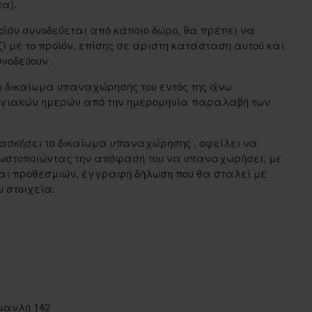
τα).
ροϊόν συνοδεύεται από κάποιο δώρο, θα πρέπει να
ί με το προϊόν, επίσης σε άριστη κατάσταση αυτού και
νοδεύουν .
το δικαίωμα υπαναχώρησής του εντός της άνω
ογιακών ημερών από την ημερομηνία παραλαβή των
ασκήσει το δικαίωμα υπαναχώρησης , οφείλει να
νωστοποιώντας την απόφασή του να υπαναχωρήσει, με
αι προθεσμιών, έγγραφη δήλωση που θα σταλεί με
 στοιχεία:
μανλή 142