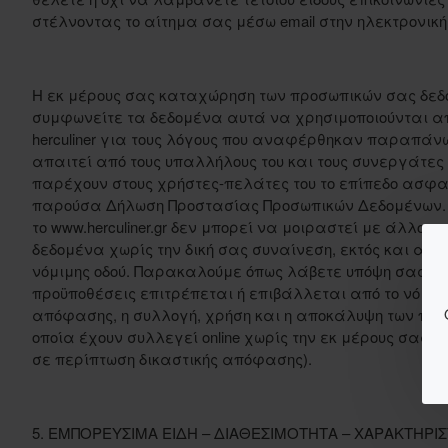
στέλνοντας το αίτημα σας μέσω email στην ηλεκτρονική δι
Η εκ μέρους σας καταχώρηση των προσωπικών σας δεδο
συμφωνείτε τα δεδομένα αυτά να χρησιμοποιούνται απ
herculiner για τους λόγους που αναφέρθηκαν παραπάνω. 
απαιτεί από τους υπαλλήλους του και τους συνεργάτες 
παρέχουν στους χρήστες-πελάτες του το επίπεδο ασφ
παρούσα Δήλωση Προστασίας Προσωπικών Δεδομένων. 
το www.herculiner.gr δεν μπορεί να μοιραστεί με άλλου
δεδομένα χωρίς την δική σας συναίνεση, εκτός και αν 
νόμιμης οδού. Παρακαλούμε όπως λάβετε υπόψη σας ότ
προϋποθέσεις επιτρέπεται ή επιβάλλεται από το νόμο ή
απόφασης, η συλλογή, χρήση και η αποκάλυψη των προ
οποία έχουν συλλεγεί online χωρίς την εκ μέρους σας
σε περίπτωση δικαστικής απόφασης).
5. ΕΜΠΟΡΕΥΣΙΜΑ ΕΙΔΗ – ΔΙΑΘΕΣΙΜΟΤΗΤΑ – ΧΑΡΑΚΤΗΡΙΣ