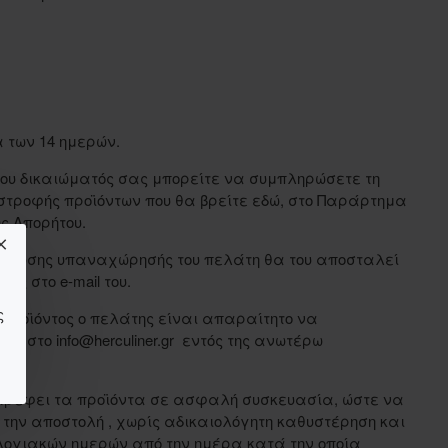
α των 14 ημερών.
του δικαιώματός σας μπορείτε να συμπληρώσετε τη
τροφής προϊόντων που θα βρείτε εδώ, στο Παράρτημα
ής Απορήτου.
δήλωσης υπαναχώρησής του πελάτη θα του αποσταλεί
ς στο e-mail του.
ς
 προϊόντος ο πελάτης είναι απαραίτητο να
r.gr στο info@herculiner.gr εντός της ανωτέρω
στρέφει τα προϊόντα σε ασφαλή συσκευασία, ώστε να
την αποστολή , χωρίς αδικαιολόγητη καθυστέρηση και
λογιακών ημερών από την ημέρα κατά την οποία