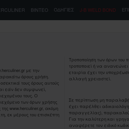
ΟΔΗΓΊΕΣ
ΕΠ
ERCULINER
ΒΊΝΤΕΟ
J-B WELD BOND
Τροποποίηση των όρων του πα
τροποποιεί ή να ανανεώνει
erculiner.gr με την
εταιρία έχει την υποχρέωσ
παρακάτω όρους χρήση.
αλλαγή χρειαστεί.
οσεκτικά τους όρους αυτούς
και εάν δεν συμφωνεί,
ιεχομένου τους. Ο
Σε περίπτωση μη παραλαβ
ιεχόμενο των όρων χρήσης
έχει παρέλθει αδικαιολόγη
ς www.herculiner.gr, ακόμη
παραγγελίας), παρακαλούμε
η, εκ μέρους του επισκέπτη
Για την καλύτερη και γρηγ
αναφέρετε τον ειδικό κωδι