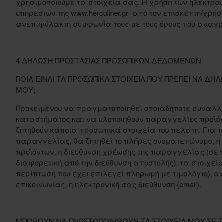
χρησιμοποιούμε τα στοιχεία σας. Η χρήση των ηλεκτρο
υπηρεσιών της www.herculiner.gr από τον επισκέπτη/χρή
ανεπιφύλακτη συμφωνία τους με τους όρους που αναγ
4.ΔΗΛΩΣΗ ΠΡΟΣΤΑΣΙΑΣ ΠΡΟΣΩΠΙΚΩΝ ΔΕΔΟΜΕΝΩΝ
ΠΟΙΑ ΕΙΝΑΙ ΤΑ ΠΡΟΣΩΠΙΚΑ ΣΤΟΙΧΕΙΑ ΠΟΥ ΠΡΕΠΕΙ ΝΑ ΔΗ
ΜΟΥ;
Προκειμένου να πραγματοποιηθεί οποιαδήποτε συναλλ
καταστήματος και να υλοποιηθούν παραγγελίες προϊόν
ζητηθούν κάποια προσωπικά στοιχεία του πελάτη. Για 
παραγγελίας, θα ζητηθεί το πλήρες ονοματεπώνυμο, η
προϊόντων, η διεύθυνση χρέωσης της παραγγελίας (σε 
διαφορετική από την διεύθυνση αποστολής), τα στοιχεί
περίπτωση που έχει επιλεγεί πληρωμή με τιμολόγιο), ο
επικοινωνίας, η ηλεκτρονική σας διεύθυνση (email).
ΜΠΟΡΟΥΝ ΝΑ ΓΝΩΣΤΟΠΟΙΗΘΟΥΝ ΤΑ ΣΤΟΙΧΕΙΑ ΜΟΥ ΣΕ ΤΡ