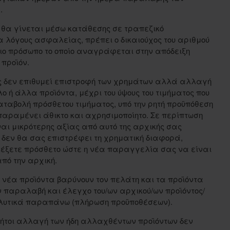
ν.
 θα γίνεται μέσω κατάθεσης σε τραπεζικό
α λόγους ασφαλείας, πρέπει ο δικαιούχος του αριθμού
διο πρόσωπο το οποίο αναγράφεται στην απόδειξη
προϊόν.
ης δεν επιθυμεί επιστροφή των χρημάτων αλλά αλλαγή
λο ή άλλα προϊόντα, μέχρι του ύψους του τιμήματος που
αταβολή πρόσθετου τιμήματος, υπό την ρητή προϋπόθεση
 παραμένει άθικτο και αχρησιμοποίητο. Σε περίπτωση
ναι μικρότερης αξίας από αυτό της αρχικής σας
gr δεν θα σας επιστρέφει τη χρηματική διαφορά,
λέξετε πρόσθετο ώστε η νέα παραγγελία σας να είναι
από την αρχική.
 νέα προϊόντα βαρύνουν τον πελάτη και τα προϊόντα
 παραλαβή και έλεγχο του/ων αρχικού/ων προϊόντος/
λυτικά παραπάνω (πλήρωση προϋποθέσεων).
ήτοι αλλαγή των ήδη αλλαχθέντων προϊόντων δεν