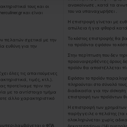
ανακοίνωσε , κατά τα ανω
κτηριστικά τους και οι
του να υπαναχωρήσει .
rculiner.gr και είναι
Η επιστροφή γίνεται με ευ
απώλεια ή για φθορά κατά
Το κόστος επιστροφής θα βα
των πελατών σχετικά με την
τα προϊόντα εφόσον το κόστ
ία ευθύνη για την
Στην περίπτωση που δεν τηρ
προαναφερθέντες όρους δε θ
προϊόν θα αποστέλλεται πί
έχει όλες τις απαιτούμενες
Εφόσον το προϊόν παραληφ
τηριστικά, τιμές, κτλ.).
πληρούνται στο σύνολό του
σας προτείναμε πριν την
διαδικασία για την άσκηση
ία με το αντίστοιχο τμήμα
επιστροφή των προϊόντων θ
ήποτε άλλο χαρακτηριστικό
Η επιστροφή των χρημάτων 
παρήγγειλε ο πελάτης (τα 
ολοκληρώνεται χωρίς αδικα
συμπεριλαμβάνεται ο ΦΠΑ
δεκατεσσάρων (14) ημερολ