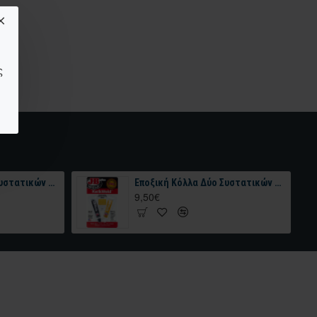
ς
Εποξική Κόλλα Δύο Συστατικών J-B WELD™ TWIN TUBE – 2 OZ Σκουρο Γκρι 56.8 gr
Εποξική Κόλλα Δύο Συστατικών J-B WELD KWIKWELD™ TWIN TUBE – 56.8 gr Σκούρο Γκρι
9,50€