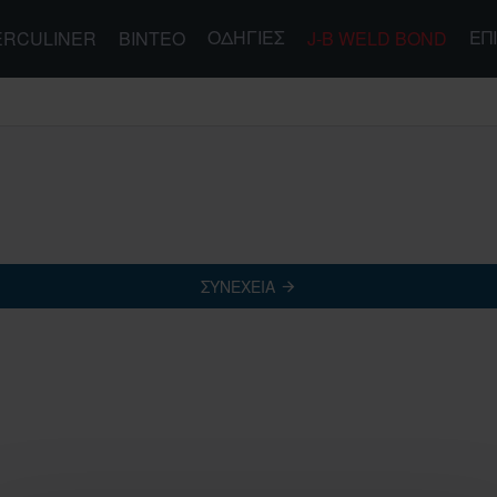
ΟΔΗΓΊΕΣ
ΕΠ
ERCULINER
ΒΊΝΤΕΟ
J-B WELD BOND
ΣΥΝΈΧΕΙΑ