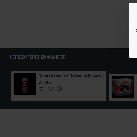
ΠΕΡΙΣΣΌΤΕΡΕΣ ΕΜΦΑΝΊΣΕΙΣ
Προστατευτικό Πολυουρεθανικό Χρώμα HERCULINER BEDLINER Aerosol Truck Bed Coating 425gr Μαύρο
27,00€